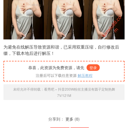
为避免在线解压导致资源和谐，已采用双重压缩，自行修改后
缀，下载本地后进行解压！
恭喜，此资源为免费资源，请先
登录
注册后可以下载任意资源
解压教程
未经允许不得转载：
看秀吧
»
抖音200W粉丝主播没有圆子定制热舞
7V/121M
分享到：
更多
(
0
)