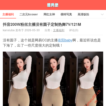
主播福利
二次元&coser
网红女神
模特写真
高清饭拍
内涵图
涨姿势
解压方法
购买邀请码
抖音200W粉丝主播没有圆子定制热舞7V/121M
kanxiuba 发布于 2026-05-30
分类：
主播福利
评论(0)
没有圆子，这个就是网易CC的主播
依阳baby
啊，最近听说也是
下海了，出了一些尺度很大的定制哦！